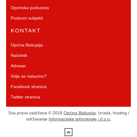
Općinska poduzeća
Poslovni subjekti
KONTAKT
Općina Biskupija
Načelnik
Adresar
Gdje se nalazimo?
Facebook stranica
Twitter stranica
Sva prava zadržana © 2018
Općina Biskupija
; Izrada, hosting i
održavanje
Informacijske tehnologije j.d.o.o.