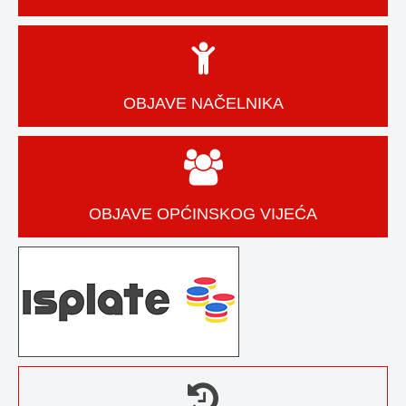
OBJAVE NAČELNIKA
OBJAVE OPĆINSKOG VIJEĆA