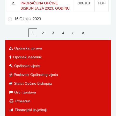
2.
PRORAČUNA OPĆINE
386 KB
PDF
BISKUPIJA ZA 2023. GODINU
16 Ožujak 2023
1
2
3
4
Općinska uprava
Općinski načelnik
Općinsko vijeće
Poslovnik Općinskog vijeća
Statut Općine Biskupija
Grb i zastava
Proračun
Financijski izvještaji