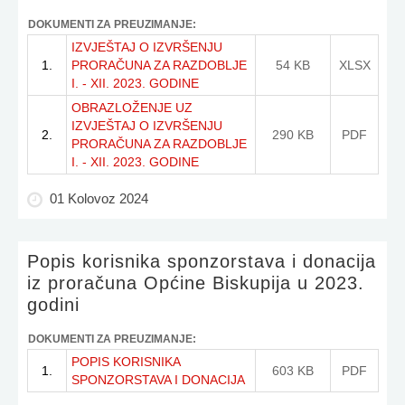
DOKUMENTI ZA PREUZIMANJE:
IZVJEŠTAJ O IZVRŠENJU
1.
PRORAČUNA ZA RAZDOBLJE
54 KB
XLSX
I. - XII. 2023. GODINE
OBRAZLOŽENJE UZ
IZVJEŠTAJ O IZVRŠENJU
2.
290 KB
PDF
PRORAČUNA ZA RAZDOBLJE
I. - XII. 2023. GODINE
01 Kolovoz 2024
Popis korisnika sponzorstava i donacija
iz proračuna Općine Biskupija u 2023.
godini
DOKUMENTI ZA PREUZIMANJE:
POPIS KORISNIKA
1.
603 KB
PDF
SPONZORSTAVA I DONACIJA