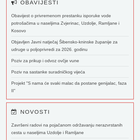
OBAVIJESTI
Obavijest o privremenom prestanku isporuke vode
potrošačima u naseljima Zvjerinac, Uzdolje, Ramljane i
Kosovo
Objavljen Javni natječaj Šibensko-kninske županije za
udruge u poljoprivredi za 2026. godinu
Poziv za prikup i odvoz ovčje vune
Poziv na sastanke suradničkog vijeća
Projekt "S nama će svaki malac da postane genijalac, faza
II"
NOVOSTI
Završeni radovi na pojačanom održavanju nerazvrstanih
cesta u naseljima Uzdolje i Ramljane