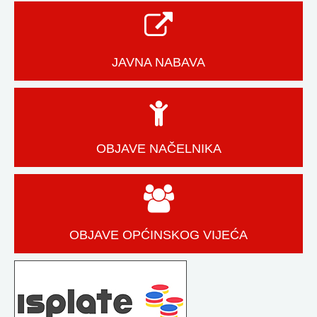
JAVNA NABAVA
OBJAVE NAČELNIKA
OBJAVE OPĆINSKOG VIJEĆA