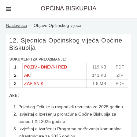
OPĆINA BISKUPIJA
Naslovnica
Objave Općinskog vijeća
12. Sjednica Općinskog vijeća Općine
Biskupija
DOKUMENTI ZA PREUZIMANJE:
1.
POZIV - DNEVNI RED
119 KB
PDF
2.
AKTI
141 KB
ZIP
3.
ZAPISNIK
1.8 MB
PDF
Akti:
Prijedlog Odluke o raspodjeli rezultata za 2025.godinu
Izvještaj o izvršenju proračuna Općine Biskupija za
period I-XII 2025.godine
Izvještaj o izvršenju Programa održavanja komunalne
infrastrukture za 2025.godinu