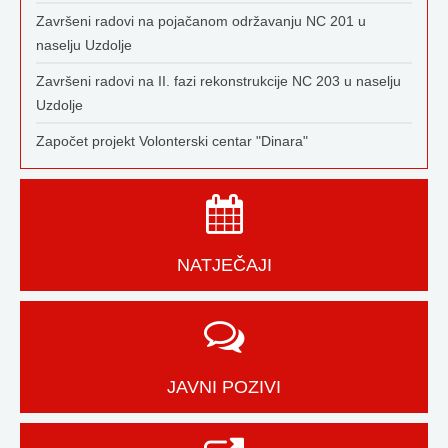
Završeni radovi na pojačanom održavanju NC 201 u
naselju Uzdolje
Završeni radovi na II. fazi rekonstrukcije NC 203 u naselju
Uzdolje
Započet projekt Volonterski centar "Dinara"
NATJEČAJI
JAVNI POZIVI