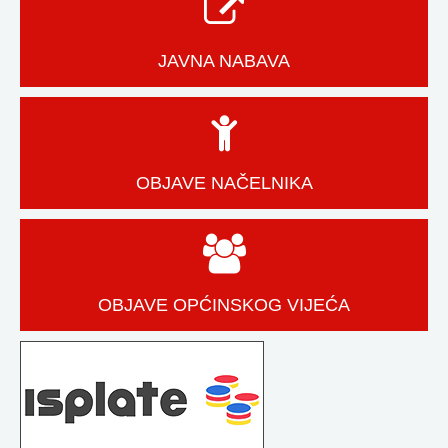
JAVNA NABAVA
OBJAVE NAČELNIKA
OBJAVE OPĆINSKOG VIJEĆA