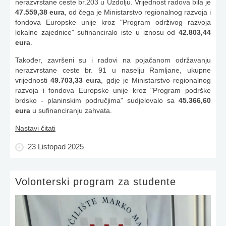
nerazvrstane ceste br.203 u Uzdolju. Vrijednost radova bila je
47.559,38 eura
, od čega je Ministarstvo regionalnog razvoja i
fondova Europske unije kroz "Program održivog razvoja
lokalne zajednice" sufinanciralo iste u iznosu od
42.803,44
eura
.
Također, završeni su i radovi na pojačanom održavanju
nerazvrstane ceste br. 91 u naselju Ramljane, ukupne
vrijednosti
49.703,33 eura
, gdje je Ministarstvo regionalnog
razvoja i fondova Europske unije kroz "Program podrške
brdsko - planinskim područjima" sudjelovalo sa
45.366,60
eura
u sufinanciranju zahvata.
Nastavi čitati
23 Listopad 2025
Volonterski program za studente