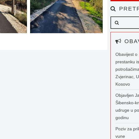
PRETR
OBAV
Obavijest 
prestanku i
potrošačima
Zvjerinac, U
Kosovo
Objavljen Ja
Šibensko-kn
udruge u po
godinu
Poziv za pri
vune