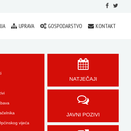
IJA
UPRAVA
GOSPODARSTVO
KONTAKT
i
NATJEČAJI
ivi
abava
čelnika
JAVNI POZIVI
pćinskog vijeća