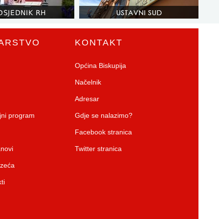
ARSTVO
KONTAKT
Općina Biskupija
Načelnik
Adresar
ojni program
Gdje se nalazimo?
Facebook stranica
anovi
Twitter stranica
uzeća
ti