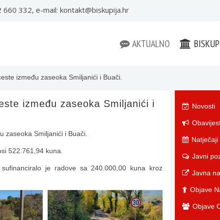
22 660 332, e-mail:
kontakt@biskupija.hr
AKTUALNO
BISKUP
este između zaseoka Smiljanići i Buači.
este između zaseoka Smiljanići i
Novosti
Obavijest
u zaseoka Smiljanići i Buači.
Natječaji
osi 522.761,94 kuna.
Javni poz
e sufinanciralo je radove sa 240.000,00 kuna kroz
Javna n
Objave Na
Objave O