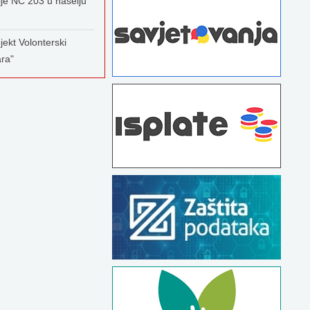
ije NC 203 u naselju
jekt Volonterski
ara"