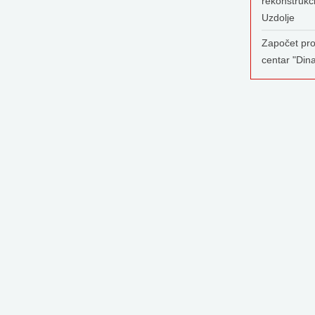
rekonstrukc
Uzdolje
Započet pro
centar "Din