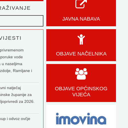
AŽIVANJE
JAVNA NABAVA
IJESTI
o privremenom
OBJAVE NAČELNIKA
sporuke vode
 u naseljima
zdolje, Ramljane i
vni natječaj
OBJAVE OPĆINSKOG
VIJEĆA
inske županije za
ljoprivredi za 2026.
kup i odvoz ovčje