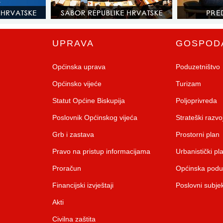
UPRAVA
GOSPOD
Općinska uprava
Poduzetništvo
Općinsko vijeće
Turizam
Statut Općine Biskupija
Poljoprivreda
Poslovnik Općinskog vijeća
Strateški razv
Grb i zastava
Prostorni plan
Pravo na pristup informacijama
Urbanistički pl
Proračun
Općinska pod
Financijski izvještaji
Poslovni subjek
Akti
Civilna zaštita