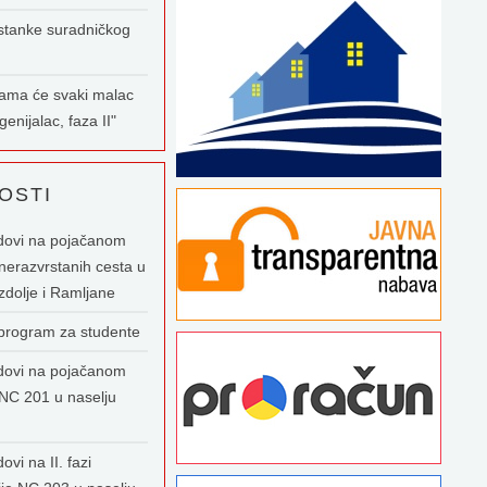
stanke suradničkog
nama će svaki malac
enijalac, faza II"
OSTI
dovi na pojačanom
nerazvrstanih cesta u
zdolje i Ramljane
 program za studente
dovi na pojačanom
NC 201 u naselju
ovi na II. fazi