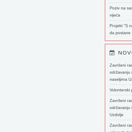
Poziv na sa
vijeća
Projekt "S 
da postane g
NOV
Završeni ra
održavanju 
naseljima U
Volonterski
Završeni ra
održavanju 
Uzdolje
Završeni rad