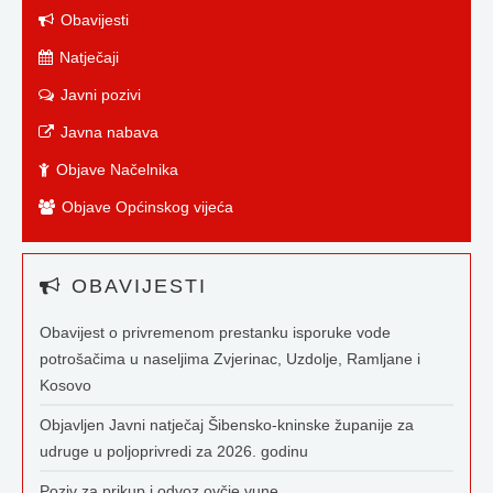
Obavijesti
Natječaji
Javni pozivi
Javna nabava
Objave Načelnika
Objave Općinskog vijeća
OBAVIJESTI
Obavijest o privremenom prestanku isporuke vode
potrošačima u naseljima Zvjerinac, Uzdolje, Ramljane i
Kosovo
Objavljen Javni natječaj Šibensko-kninske županije za
udruge u poljoprivredi za 2026. godinu
Poziv za prikup i odvoz ovčje vune