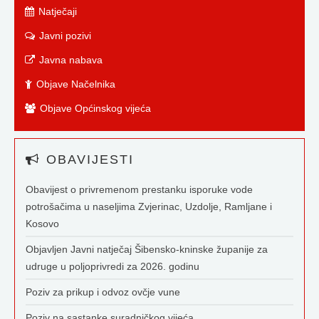
Natječaji
Javni pozivi
Javna nabava
Objave Načelnika
Objave Općinskog vijeća
OBAVIJESTI
Obavijest o privremenom prestanku isporuke vode
potrošačima u naseljima Zvjerinac, Uzdolje, Ramljane i
Kosovo
Objavljen Javni natječaj Šibensko-kninske županije za
udruge u poljoprivredi za 2026. godinu
Poziv za prikup i odvoz ovčje vune
Poziv na sastanke suradničkog vijeća