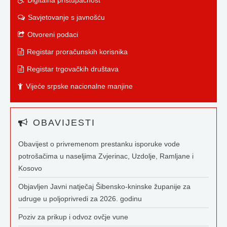
Digitalna pristupačnost
Savjetovanje s javnošću
Otvoreni podaci
Registar proračunskih korisnika
Registar trgovačkih društava
Vijeće srpske nacionalne manjine
OBAVIJESTI
Obavijest o privremenom prestanku isporuke vode
potrošačima u naseljima Zvjerinac, Uzdolje, Ramljane i
Kosovo
Objavljen Javni natječaj Šibensko-kninske županije za
udruge u poljoprivredi za 2026. godinu
Poziv za prikup i odvoz ovčje vune