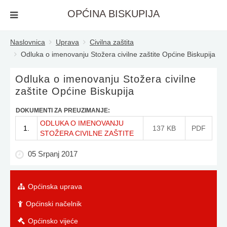
OPĆINA BISKUPIJA
Naslovnica
Uprava
Civilna zaštita
Odluka o imenovanju Stožera civilne zaštite Općine Biskupija
Odluka o imenovanju Stožera civilne
zaštite Općine Biskupija
DOKUMENTI ZA PREUZIMANJE:
ODLUKA O IMENOVANJU
1.
137 KB
PDF
STOŽERA CIVILNE ZAŠTITE
05 Srpanj 2017
Općinska uprava
Općinski načelnik
Općinsko vijeće