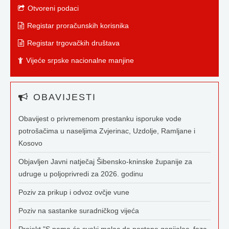
Otvoreni podaci
Registar proračunskih korisnika
Registar trgovačkih društava
Vijeće srpske nacionalne manjine
OBAVIJESTI
Obavijest o privremenom prestanku isporuke vode
potrošačima u naseljima Zvjerinac, Uzdolje, Ramljane i
Kosovo
Objavljen Javni natječaj Šibensko-kninske županije za
udruge u poljoprivredi za 2026. godinu
Poziv za prikup i odvoz ovčje vune
Poziv na sastanke suradničkog vijeća