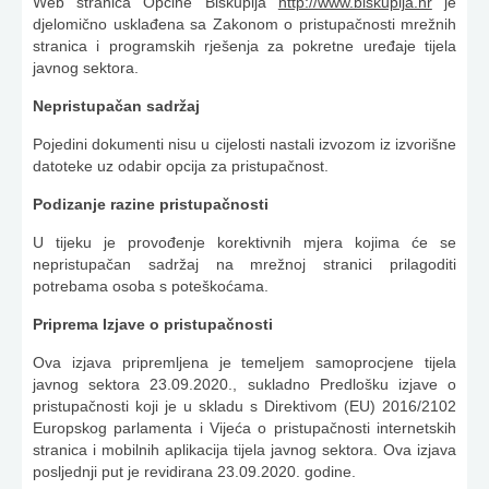
Web stranica Općine Biskupija
http://www.biskupija.hr
je
djelomično usklađena sa Zakonom o pristupačnosti mrežnih
stranica i programskih rješenja za pokretne uređaje tijela
javnog sektora.
Nepristupačan sadržaj
Pojedini dokumenti nisu u cijelosti nastali izvozom iz izvorišne
datoteke uz odabir opcija za pristupačnost.
Podizanje razine pristupačnosti
U tijeku je provođenje korektivnih mjera kojima će se
nepristupačan sadržaj na mrežnoj stranici prilagoditi
potrebama osoba s poteškoćama.
Priprema Izjave o pristupačnosti
Ova izjava pripremljena je temeljem samoprocjene tijela
javnog sektora 23.09.2020., sukladno Predlošku izjave o
pristupačnosti koji je u skladu s Direktivom (EU) 2016/2102
Europskog parlamenta i Vijeća o pristupačnosti internetskih
stranica i mobilnih aplikacija tijela javnog sektora. Ova izjava
posljednji put je revidirana 23.09.2020. godine.