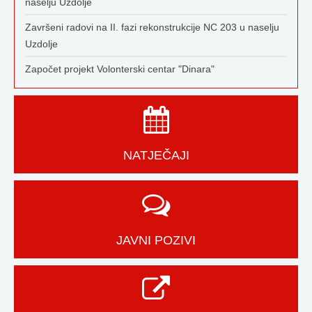
naselju Uzdolje
Završeni radovi na II. fazi rekonstrukcije NC 203 u naselju
Uzdolje
Započet projekt Volonterski centar "Dinara"
NATJEČAJI
JAVNI POZIVI