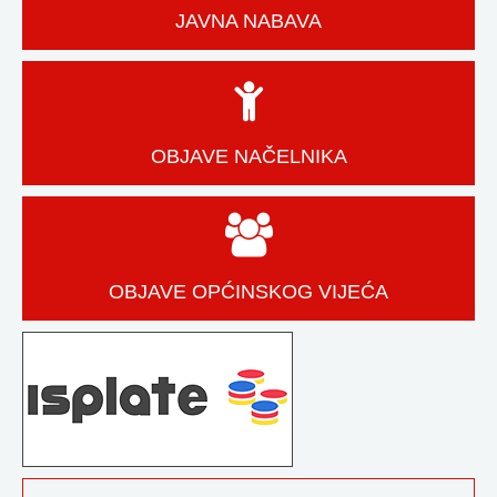
JAVNA NABAVA
OBJAVE NAČELNIKA
OBJAVE OPĆINSKOG VIJEĆA