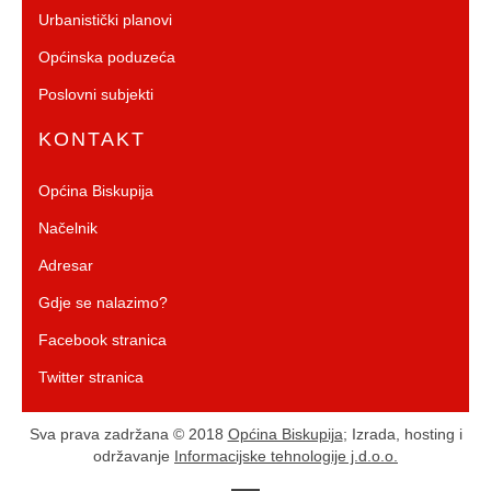
Urbanistički planovi
Općinska poduzeća
Poslovni subjekti
KONTAKT
Općina Biskupija
Načelnik
Adresar
Gdje se nalazimo?
Facebook stranica
Twitter stranica
Sva prava zadržana © 2018
Općina Biskupija
; Izrada, hosting i
održavanje
Informacijske tehnologije j.d.o.o.