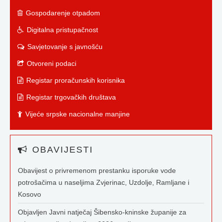
Gospodarenje otpadom
Digitalna pristupačnost
Savjetovanje s javnošću
Otvoreni podaci
Registar proračunskih korisnika
Registar trgovačkih društava
Vijeće srpske nacionalne manjine
OBAVIJESTI
Obavijest o privremenom prestanku isporuke vode
potrošačima u naseljima Zvjerinac, Uzdolje, Ramljane i
Kosovo
Objavljen Javni natječaj Šibensko-kninske županije za