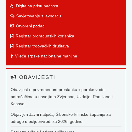
Digitalna pristupačnost
Savjetovanje s javnošću
Otvoreni podaci
Registar proračunskih korisnika
Registar trgovačkih društava
Vijeće srpske nacionalne manjine
OBAVIJESTI
Obavijest o privremenom prestanku isporuke vode
potrošačima u naseljima Zvjerinac, Uzdolje, Ramljane i
Kosovo
Objavljen Javni natječaj Šibensko-kninske županije za
udruge u poljoprivredi za 2026. godinu