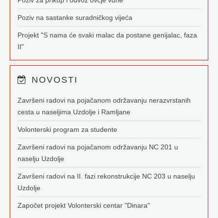
Poziv za prikup i odvoz ovčje vune
Poziv na sastanke suradničkog vijeća
Projekt "S nama će svaki malac da postane genijalac, faza
II"
NOVOSTI
Završeni radovi na pojačanom održavanju nerazvrstanih
cesta u naseljima Uzdolje i Ramljane
Volonterski program za studente
Završeni radovi na pojačanom održavanju NC 201 u
naselju Uzdolje
Završeni radovi na II. fazi rekonstrukcije NC 203 u naselju
Uzdolje
Započet projekt Volonterski centar "Dinara"