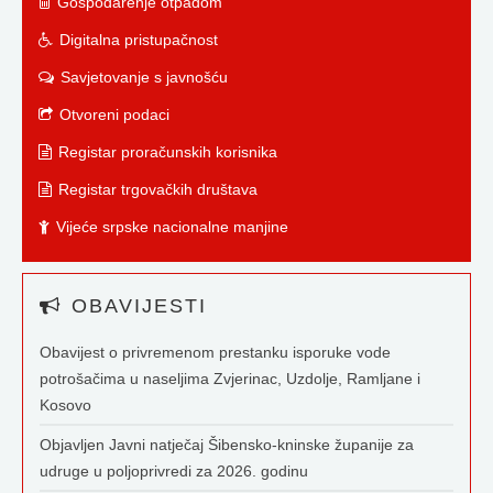
Gospodarenje otpadom
Digitalna pristupačnost
Savjetovanje s javnošću
Otvoreni podaci
Registar proračunskih korisnika
Registar trgovačkih društava
Vijeće srpske nacionalne manjine
OBAVIJESTI
Obavijest o privremenom prestanku isporuke vode
potrošačima u naseljima Zvjerinac, Uzdolje, Ramljane i
Kosovo
Objavljen Javni natječaj Šibensko-kninske županije za
udruge u poljoprivredi za 2026. godinu