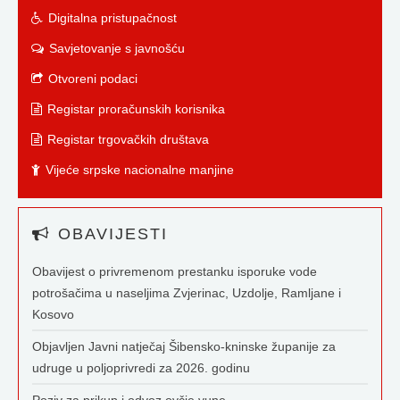
Digitalna pristupačnost
Savjetovanje s javnošću
Otvoreni podaci
Registar proračunskih korisnika
Registar trgovačkih društava
Vijeće srpske nacionalne manjine
OBAVIJESTI
Obavijest o privremenom prestanku isporuke vode
potrošačima u naseljima Zvjerinac, Uzdolje, Ramljane i
Kosovo
Objavljen Javni natječaj Šibensko-kninske županije za
udruge u poljoprivredi za 2026. godinu