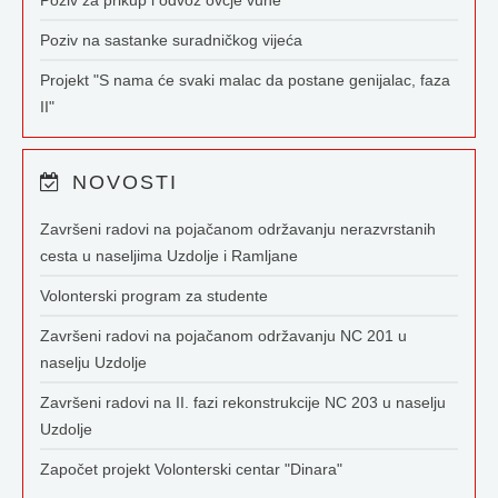
Poziv za prikup i odvoz ovčje vune
Poziv na sastanke suradničkog vijeća
Projekt "S nama će svaki malac da postane genijalac, faza
II"
NOVOSTI
Završeni radovi na pojačanom održavanju nerazvrstanih
cesta u naseljima Uzdolje i Ramljane
Volonterski program za studente
Završeni radovi na pojačanom održavanju NC 201 u
naselju Uzdolje
Završeni radovi na II. fazi rekonstrukcije NC 203 u naselju
Uzdolje
Započet projekt Volonterski centar "Dinara"