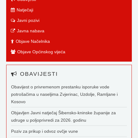
Natječaji
Javni pozivi
Javna nabava
Objave Načelnika
Objave Općinskog vijeća
OBAVIJESTI
Obavijest o privremenom prestanku isporuke vode
potrošačima u naseljima Zvjerinac, Uzdolje, Ramljane i
Kosovo
Objavljen Javni natječaj Šibensko-kninske županije za
udruge u poljoprivredi za 2026. godinu
Poziv za prikup i odvoz ovčje vune