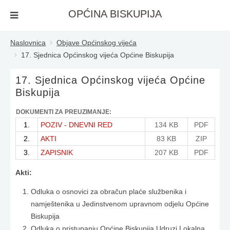
OPĆINA BISKUPIJA
Naslovnica
Objave Općinskog vijeća
17. Sjednica Općinskog vijeća Općine Biskupija
17. Sjednica Općinskog vijeća Općine
Biskupija
DOKUMENTI ZA PREUZIMANJE:
1.
POZIV - DNEVNI RED
134 KB
PDF
2.
AKTI
83 KB
ZIP
3.
ZAPISNIK
207 KB
PDF
Akti:
Odluka o osnovici za obračun plaće službenika i
namještenika u Jedinstvenom upravnom odjelu Općine
Biskupija
Odluka o pristupanju Općine Biskupija Udruzi Lokalna