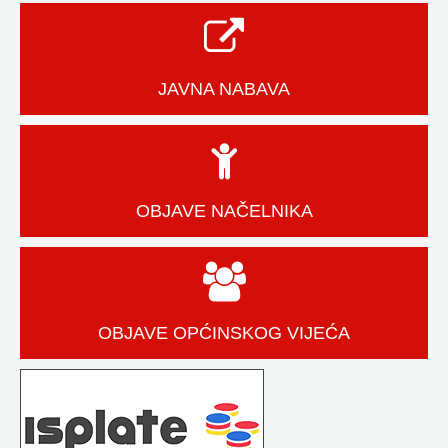
JAVNA NABAVA
OBJAVE NAČELNIKA
OBJAVE OPĆINSKOG VIJEĆA