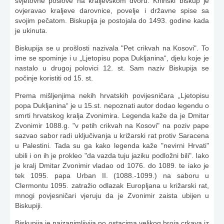
svjetovne poslove na kraljevskom dvoru. Kninski biskup je
ovjeravao kraljeve darovnice, povelje i državne spise sa
svojim pečatom. Biskupija je postojala do 1493. godine kada
je ukinuta.
Biskupija se u prošlosti nazivala "Pet crikvah na Kosovi". To
ime se spominje i u „Ljetopisu popa Dukljanina“, djelu koje je
nastalo u drugoj polovici 12. st. Sam naziv Biskupija se
počinje koristiti od 15. st.
Prema mišljenjima nekih hrvatskih povijesničara „Ljetopisu
popa Dukljanina“ je u 15.st. nepoznati autor dodao legendu o
smrti hrvatskog kralja Zvonimira. Legenda kaže da je Dmitar
Zvonimir 1088.g. "v petih crikvah na Kosovi" na poziv pape
sazvao sabor radi uključivanja u križarski rat protiv Saracena
u Palestini. Tada su ga kako legenda kaže "nevirni Hrvati"
ubili i on ih je prokleo "da vazda tuju jaziku podložni bili". Iako
je kralj Dmitar Zvonimir vladao od 1076. do 1089. te iako je
tek 1095. papa Urban II. (1088.-1099.) na saboru u
Clermontu 1095. zatražio odlazak Europljana u križarski rat,
mnogi povjesničari vjeruju da je Zvonimir zaista ubijen u
Biskupiji.
Biskupija je najzanimljivija po ostacima velikog broja crkava iz