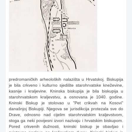
predromaničkih arheoloških nalazišta u Hrvatskoj. Biskupija
je bila crkveno i kulturno sjedište starohr­vatske kneževine,
kasnije i kraljevine. Kninska biskupija je bila biskupija u
starohrvatskom kraljevstvu, a osnovana je 1040. godine.
Kninski Biskup je stolovao u "Pet crikvah na Kosovi"
današnjoj Biskupiji. Njegova se jurisdikcija protezala sve do
Drave, odnosno nad cijelim starohrvatskim kraljevstvom,
stoga ga neki povijesni izvori nazivaju i hrvatskim biskupom.
Pored crkvenih dužnosti, kninski biskup je obavljao i