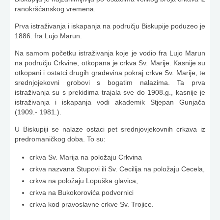
ranokršćanskog vremena.
Prva istraživanja i iskapanja na području Biskupije poduzeo je
1886. fra Lujo Marun.
Na samom početku istraživanja koje je vodio fra Lujo Marun
na području Crkvine, otkopana je crkva Sv. Marije. Kasnije su
otkopani i ostatci drugih građevina pokraj crkve Sv. Marije, te
srednjojekovni grobovi s bogatim nalazima. Ta prva
istraživanja su s prekidima trajala sve do 1908.g., kasnije je
istraživanja i iskapanja vodi akademik Stjepan Gunjača
(1909.- 1981.).
U Biskupiji se nalaze ostaci pet srednjovje­kovnih crkava iz
predromaničkog doba. To su:
crkva Sv. Marija na položaju Crkvina
crkva nazvana Stupovi ili Sv. Cecilija na položaju Cecela,
crkva na položaju Lopuška glavica,
crkva na Bukokorovića podvornici
crkva kod pravoslavne crkve Sv. Trojice.