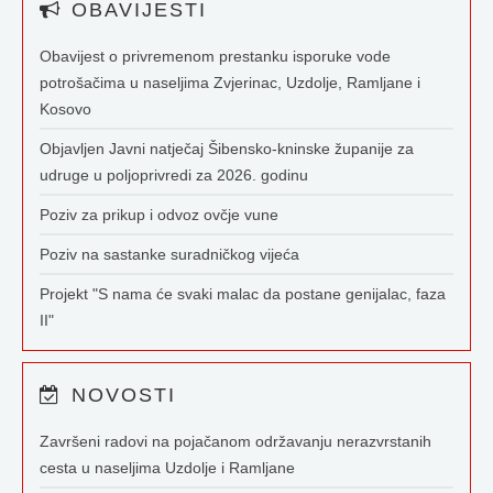
OBAVIJESTI
Obavijest o privremenom prestanku isporuke vode
potrošačima u naseljima Zvjerinac, Uzdolje, Ramljane i
Kosovo
Objavljen Javni natječaj Šibensko-kninske županije za
udruge u poljoprivredi za 2026. godinu
Poziv za prikup i odvoz ovčje vune
Poziv na sastanke suradničkog vijeća
Projekt "S nama će svaki malac da postane genijalac, faza
II"
NOVOSTI
Završeni radovi na pojačanom održavanju nerazvrstanih
cesta u naseljima Uzdolje i Ramljane