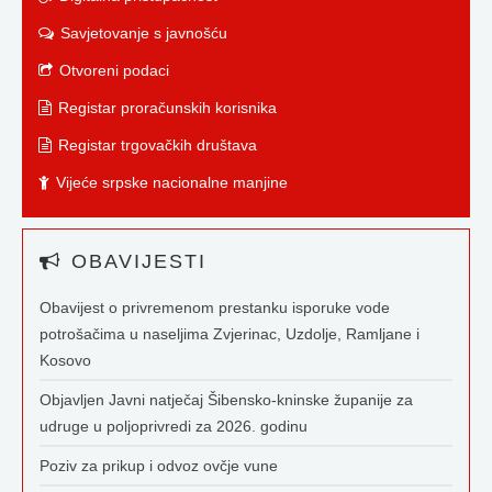
Savjetovanje s javnošću
Otvoreni podaci
Registar proračunskih korisnika
Registar trgovačkih društava
Vijeće srpske nacionalne manjine
OBAVIJESTI
Obavijest o privremenom prestanku isporuke vode
potrošačima u naseljima Zvjerinac, Uzdolje, Ramljane i
Kosovo
Objavljen Javni natječaj Šibensko-kninske županije za
udruge u poljoprivredi za 2026. godinu
Poziv za prikup i odvoz ovčje vune